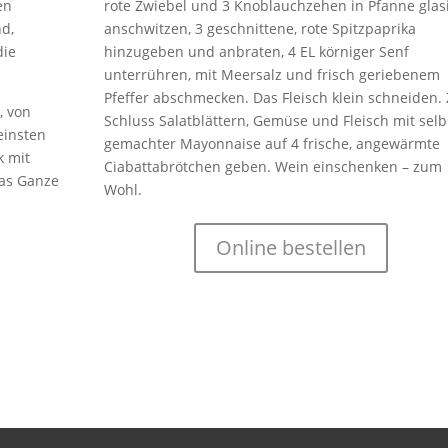
en
rote Zwiebel und 3 Knoblauchzehen in Pfanne glas
nd,
anschwitzen, 3 geschnittene, rote Spitzpaprika
die
hinzugeben und anbraten, 4 EL körniger Senf
unterrühren, mit Meersalz und frisch geriebenem
Pfeffer abschmecken. Das Fleisch klein schneiden.
, von
Schluss Salatblättern, Gemüse und Fleisch mit selb
einsten
gemachter Mayonnaise auf 4 frische, angewärmte
k mit
Ciabattabrötchen geben. Wein einschenken – zum
das Ganze
Wohl.
Online bestellen