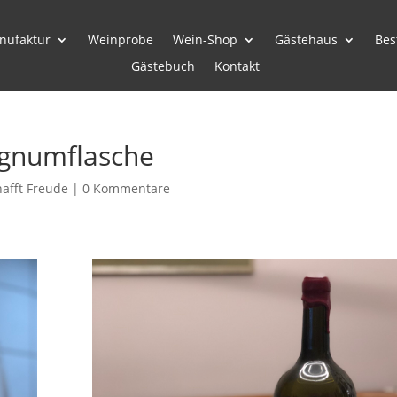
nufaktur
Weinprobe
Wein-Shop
Gästehaus
Bes
Gästebuch
Kontakt
agnumflasche
afft Freude
|
0 Kommentare