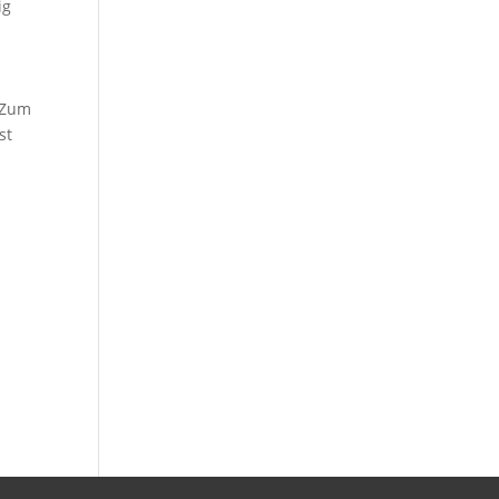
ig
 Zum
st